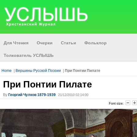
Для Чтения
Очерки
Статьи
Фольклор
Толкователь УСЛЫШЬ
Home
|
Вершины Русской Поэзии
|
При Понтии Пилате
При Понтии Пилате
By
Георгий Чулков 1879-1939
21/12/2010 02:14:00
Font size: