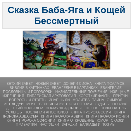
Сказка Баба-Яга и Кощей
Бессмертный
ВЕТХИЙ ЗАВЕТ
НОВЫЙ ЗАВЕТ
ДОЧЕРИ СИОНА
КНИГА ПСАЛМОВ
БИБЛИЯ В КАРТИНКАХ
ЕВАНГЕЛИЕ В КАРТИНКАХ
ЕВАНГЕЛИЕ
ПОСЛОВИЦЫ И ПОГОВОРКИ
НАЗИДАТЕЛЬНЫЕ ПОУЧЕНИЯ
ИЗЯЩНЫЕ
ИЗРЕЧЕНИЯ
БИБЛЕЙСКАЯ АРХЕОЛОГИЯ
КОРОТКИЕ ФАКТЫ
ПРИТЧИ
ВОПРОСЫ И ОТВЕТЫ
ЗНАЕШЬ ЛИ
МОЛИТВA
ТАЙНА
СИМВОЛ
ИССЛЕДУЙ
MUSE
ВЕРШИНЫ РУССКОЙ ПОЭЗИИ
СУДЬБЫ
ПОЭЗИЯ
ДЕТСКИЙ ФОЛЬКЛОР
ФОРМУЛА ЗДОРОВЬЕ
ПЕСНЯ
ТОЛКОВАТЕЛЬ
УСЛЫШЬ
ПОСЛАНИЯ АПОСТОЛОВ
КНИГА ПРОРОКА ОСИИ
КНИГА
ПРОРОКА АВВАКУМА
КНИГА ПРОРОКА АВДИЯ
КНИГА ПРОРОКА ИОИЛЯ
КНИГА ПРОРОКА СОФОНИИ
КНИГА ОТКРОВЕНИЕ
ЮМОР
СКАЗКИ
ПРИБАУТКИ
ЧАСТУШКИ
ЗАГАДКИ
БАЛЛАДЫ И ПОЭМЫ