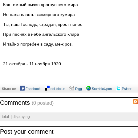
Как темный вызов дрогнувшего мира.
Но пала власть всемирного кумира:
Ты, наш Господь, страдая, крест понес
При песнях в небе ангельского клира
И тайно погребен в саду, меж роз.
21 октября - 11 ноября 1920
Share on
:
Facebook
del.icio.us
Digg
StumbleUpon
Twitter
Comments
(0 posted)
total:
| displaying:
Post your comment