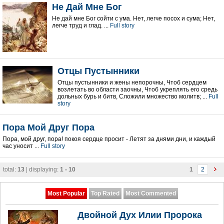
Не Дай Мне Бог
Не дай мне Бог сойти с ума. Нет, легче посох и сума; Нет,
легче труд и глад. ...
Full story
Отцы Пустынники
Отцы пустынники и жены непорочны, Чтоб сердцем
возлетать во области заочны, Чтоб укреплять его средь
дольных бурь и битв, Сложили множество молитв; ...
Full
story
Пора Мой Друг Пора
Пора, мой друг, пора! покоя сердце просит - Летят за днями дни, и каждый
час уносит ...
Full story
total:
13
| displaying:
1 - 10
1
2
Most Popular
Top Rated
Most Commented
Двойной Дух Илии Пророка