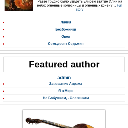
Разве трудно было увидеть Елисею взятие Илии на
небо: огненные колесницы и огненных коней? ...
Full
story
Лилия
Безбожники
Орел
Семьдесят Седьмин
Featured author
admin
Завещание Аврама
Я в Мире
Не Бабушкам, - Славянкам