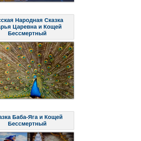
сская Народная Сказка
рья Царевна и Кощей
Бессмертный
азка Баба-Яга и Кощей
Бессмертный