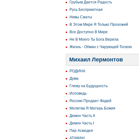
Грубым Дается Радость
Русь Бесприютная
Нивы Сжаты
В Этом Мире Я Только Прохожий
Все Доступно В Мире
Не В Моего Ты Бога Верила
Жизнь - Обман с Чарующей Тоскою
Михаил Лермонтов
РОДИНА
Дума
Гляжу на Будущность
Исповедь
Россию Продает Фадей
Молитва Я Матерь Божия
Демон Часть II
Демон Часть I
Пир Асмодея
АТАМАН