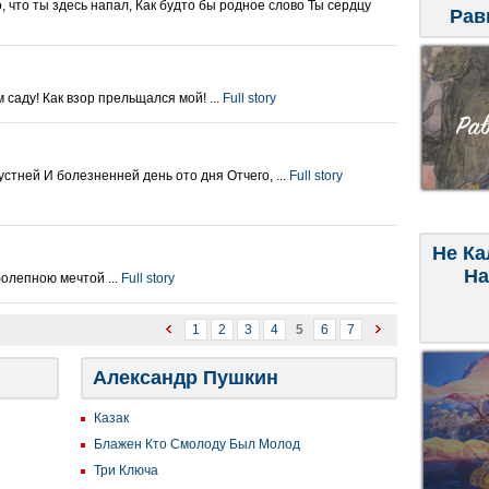
о, что ты здесь напал, Как будто бы родное слово Ты сердцу
Рав
 саду! Как взор прельщался мой! ...
Full story
рустней И болезненней день ото дня Отчего, ...
Full story
Не Ка
На
олепною мечтой ...
Full story
1
2
3
4
5
6
7
Александр Пушкин
Казак
Блажен Кто Смолоду Был Молод
Три Ключа