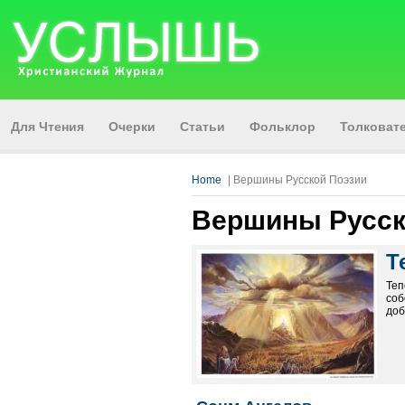
Для Чтения
Очерки
Статьи
Фольклор
Толкова
Home
| Вершины Русской Поэзии
Вершины Русск
Т
Теп
соб
доб