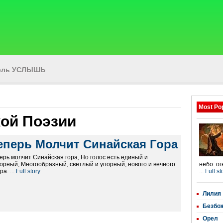
тель УСЛЫШЬ
Most Po
ой Поэзии
еперь Молчит Синайская Гора
ерь молчит Синайская гора, Но голос есть единый и
орный, Многообразный, светлый и упорный, нового и вечного
небо: о
ра. ...
Full story
...
Full st
Лилия
Безбо
Орел