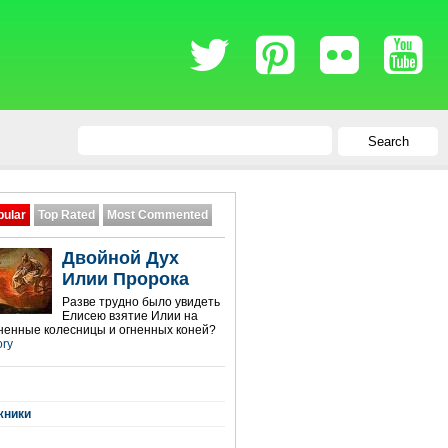
Search
pular
Top Rated
Most Commented
Двойной Дух
Илии Пророка
Разве трудно было увидеть
Елисею взятие Илии на
гненные колесницы и огненных коней?
ory
жники