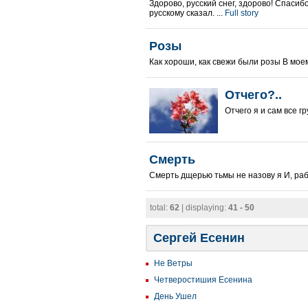
Здорово, русский снег, здорово! Спасиб
русскому сказал. ...
Full story
Розы
Как хороши, как свежи были розы В моем
Отчего?..
Отчего я и сам все г
Смерть
Смерть дщерью тьмы не назову я И, раб
total:
62
| displaying:
41 - 50
Сергей Есенин
Не Ветры
Четверостишия Есенина
День Ушел