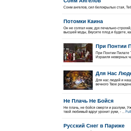
Сонм Ангелов
Сонм ангелов, сил белокрылых стая, Тебе
Потомки Каина
Он не солгал нам, дух печально-строгий
высшей мзды, Вкусите плод и будете, как 
При Понтии 
При Понтии Пилате Т
Израиля неверных ча
Для Нас Люд
Для нас людей и наш
вечного Твое рождень
Не Плачь Не Бойся
Не плачь, не бойся смерти и разлуки, У
твой любимый вдруг уронит руки, - ...
Ful
Русский Снег в Париже