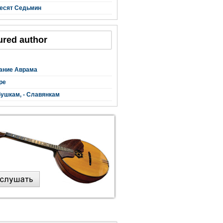
есят Седьмин
ured author
ание Аврама
ре
ушкам, - Славянкам