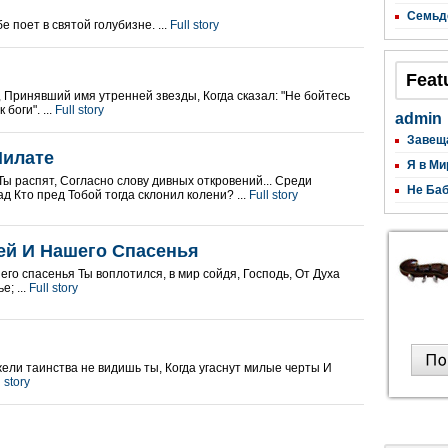
Семьд
 поет в святой голубизне. ...
Full story
Feat
, Принявший имя утренней звезды, Когда сказал: "Не бойтесь
боги". ...
Full story
admin
Завещ
Пилате
Я в Ми
ы распят, Согласно слову дивных откровений... Среди
Не Баб
д Кто пред Тобой тогда склонил колени? ...
Full story
ей И Нашего Спасенья
его спасенья Ты воплотился, в мир сойдя, Господь, От Духа
е; ...
Full story
жели таинства не видишь ты, Когда угаснут милые черты И
l story