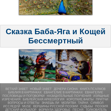
Сказка Баба-Яга и Кощей
Бессмертный
ВЕТХИЙ ЗАВЕТ
НОВЫЙ ЗАВЕТ
ДОЧЕРИ СИОНА
КНИГА ПСАЛМОВ
БИБЛИЯ В КАРТИНКАХ
ЕВАНГЕЛИЕ В КАРТИНКАХ
ЕВАНГЕЛИЕ
ПОСЛОВИЦЫ И ПОГОВОРКИ
НАЗИДАТЕЛЬНЫЕ ПОУЧЕНИЯ
ИЗЯЩНЫЕ
ИЗРЕЧЕНИЯ
БИБЛЕЙСКАЯ АРХЕОЛОГИЯ
КОРОТКИЕ ФАКТЫ
ПРИТЧИ
ВОПРОСЫ И ОТВЕТЫ
ЗНАЕШЬ ЛИ
МОЛИТВA
ТАЙНА
СИМВОЛ
ИССЛЕДУЙ
MUSE
ВЕРШИНЫ РУССКОЙ ПОЭЗИИ
СУДЬБЫ
ПОЭЗИЯ
ДЕТСКИЙ ФОЛЬКЛОР
ФОРМУЛА ЗДОРОВЬЕ
ПЕСНЯ
ТОЛКОВАТЕЛЬ