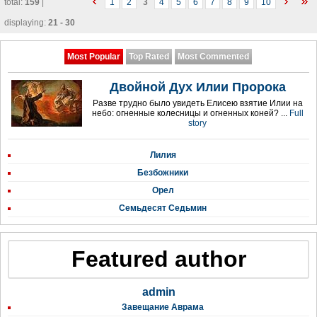
total:
159
|
1
2
3
4
5
6
7
8
9
10
displaying:
21 - 30
Most Popular
Top Rated
Most Commented
Двойной Дух Илии Пророка
Разве трудно было увидеть Елисею взятие Илии на
небо: огненные колесницы и огненных коней? ...
Full
story
Лилия
Безбожники
Орел
Семьдесят Седьмин
Featured author
admin
Завещание Аврама