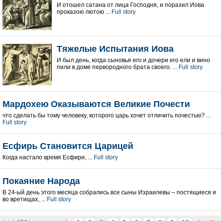
И отошел сатана от лица Господня, и поразил Иова
проказою лютою ...
Full story
Тяжелые Испытания Иова
И был день, когда сыновья его и дочери его ели и вино
пили в доме первородного брата своего. ...
Full story
Мардохею Оказываются Великие Почести
что сделать бы тому человеку, которого царь хочет отличить почестью? ...
Full story
Есфирь Становится Царицей
Когда настало время Есфири, ...
Full story
Покаяние Народа
В 24-ый день этого месяца собрались все сыны Израилевы – постящиеся и
во вретищах, ...
Full story