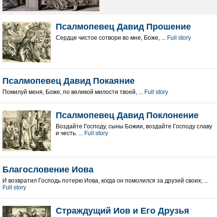
Псалмопевец Давид Прошение
Сердце чистое сотвори во мне, Боже, ...
Full story
Псалмопевец Давид Покаяние
Помилуй меня, Боже, по великой милости твоей, ...
Full story
Псалмопевец Давид Поклонение
Воздайте Господу, сыны Божии, воздайте Господу славу
и честь. ...
Full story
Благословение Иова
И возвратил Господь потерю Иова, когда он помолился за друзей своих; ...
Full story
Страждущий Иов и Его Друзья