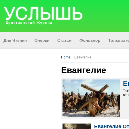
Для Чтения
Очерки
Статьи
Фольклор
Толкова
Home
| Евангелие
Евангелие
Е
Тот
вен
Евангелие От