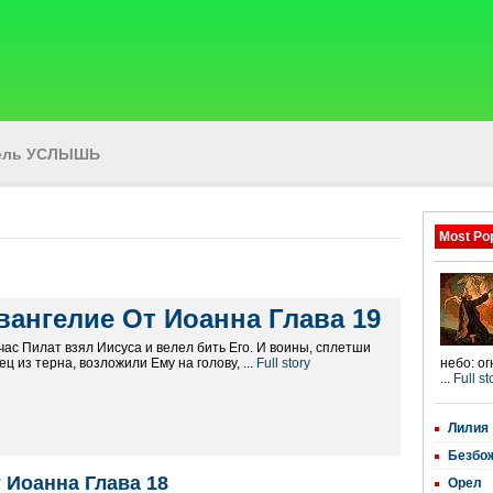
тель УСЛЫШЬ
Most Po
вангелие От Иоанна Глава 19
час Пилат взял Иисуса и велел бить Его. И воины, сплетши
ец из терна, возложили Ему на голову, ...
Full story
небо: о
...
Full st
Лилия
Безбо
 Иоанна Глава 18
Орел