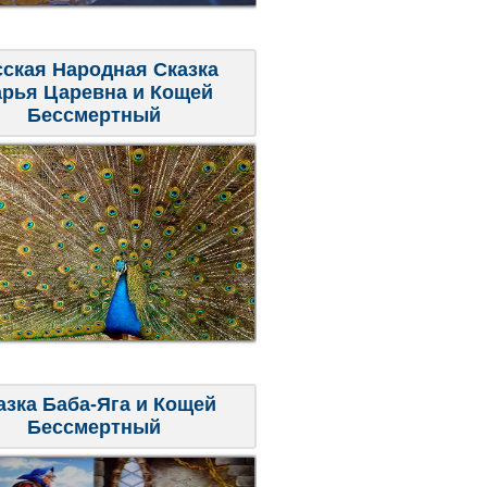
сская Народная Сказка
рья Царевна и Кощей
Бессмертный
азка Баба-Яга и Кощей
Бессмертный