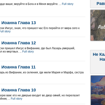
Рав
це ваше; веруйте в Бога и в Меня веруйте. ...
Full story
 Иоанна Глава 13
хи Иисус, зная, что пришел час Его перейти от мира сего к
Full story
 Иоанна Глава 12
схи пришел Иисус в Вифанию, где был Лазарь умерший,
л из мертвых. ...
Full story
Не Ка
На
 Иоанна Глава 11
арь из Вифании, из селения, где жили Мария и Марфа, сестра
 Иоанна Глава 10
орю вам: кто не дверью входит во двор овчий, но перелазит
йник; ...
Full story