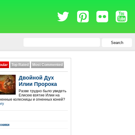
Search
pular
Top Rated
Most Commented
Двойной Дух
Илии Пророка
Разве трудно было увидеть
Елисею взятие Илии на
гненные колесницы и огненных коней?
ory
жники