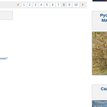
1
2
3
4
5
6
7
8
9
10
Ру
Ма
ения?
Ск