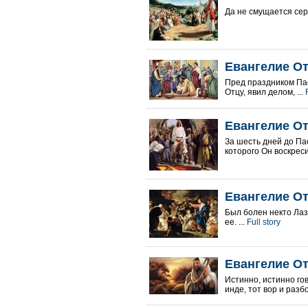
Да не смущается серд
Евангелие От
Пред праздником Пас
Отцу, явил делом, ...
Евангелие От
За шесть дней до Па
которого Он воскреси
Евангелие От
Был болен некто Лаз
ее. ...
Full story
Евангелие От
Истинно, истинно гов
инде, тот вор и разбо