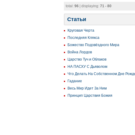
total:
96
| displaying:
71 - 80
Статьи
Круговая Черта
Последняя Клякса
Божество Подзвёздного Мира
Война Лордов
Царство Туч и Облаков
НА ПАСХУ С Дьяволом
Что Делать На Собственном Дне Рожд
Гадание
Весь Мир Идет За Ним
Принцип Царствия Божия