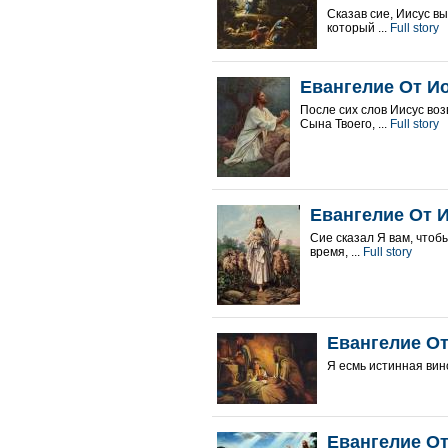
Сказав сие, Иисус вы
который ...
Full story
Евангелие От Ио
После сих слов Иисус воз
Сына Твоего, ...
Full story
Евангелие От И
Сие сказал Я вам, чтобы
время, ...
Full story
Евангелие От
Я есмь истинная вино
Евангелие От