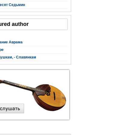
есят Седьмин
ured author
ание Аврама
ре
ушкам, - Славянкам