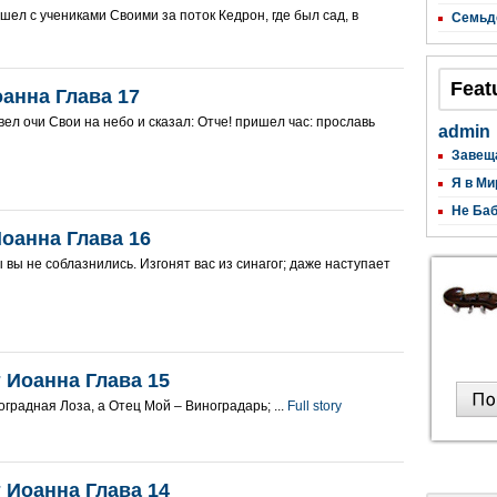
шел с учениками Своими за поток Кедрон, где был сад, в
Семьд
Feat
анна Глава 17
вел очи Свои на небо и сказал: Отче! пришел час: прославь
admin
Завещ
Я в Ми
Не Баб
оанна Глава 16
 вы не соблазнились. Изгонят вас из синагог; даже наступает
 Иоанна Глава 15
градная Лоза, а Отец Мой – Виноградарь; ...
Full story
 Иоанна Глава 14