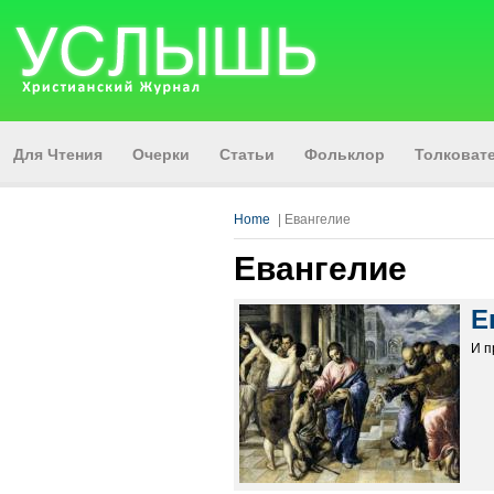
Для Чтения
Очерки
Статьи
Фольклор
Толкова
Home
| Евангелие
Евангелие
Е
И п