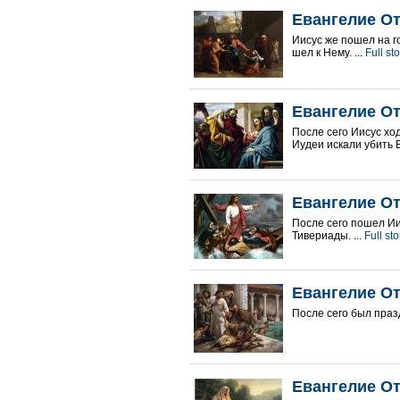
Евангелие От
Иисус же пошел на г
шел к Нему. ...
Full st
Евангелие От
После сего Иисус ход
Иудеи искали убить Ег
Евангелие От
После сего пошел Ии
Тивериады. ...
Full sto
Евангелие От
После сего был праз
Евангелие От