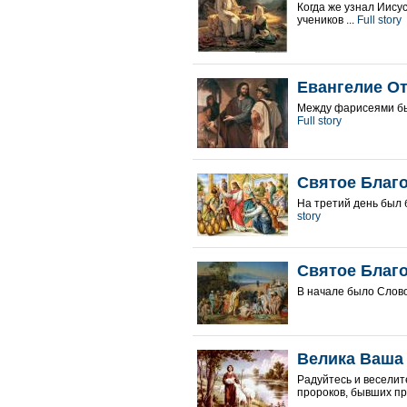
Когда же узнал Иису
учеников ...
Full story
Евангелие O
Между фарисеями был
Full story
Святое Благ
На третий день был б
story
Святое Благ
В начале было Слово,
Велика Ваша
Радуйтесь и веселите
пророков, бывших пре