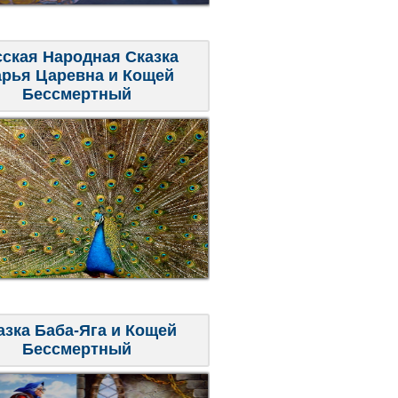
сская Народная Сказка
рья Царевна и Кощей
Бессмертный
азка Баба-Яга и Кощей
Бессмертный