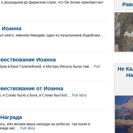
с о дошедшем до фарисеев слухе, что Он более приобретает
Рав
т Иоанна
 некто, именем Никодим, один из начальников Иудейских. ...
овествование Иоанна
рак в Кане Галилейской, и Матерь Иисуса была там. ...
Full
Не Ка
На
овествование от Иоанна
 и Слово было у Бога, и Слово был Бог. ...
Full story
 Награда
сь, ибо велика ваша награда на небесах: так гнали и
жде вас. ...
Full story