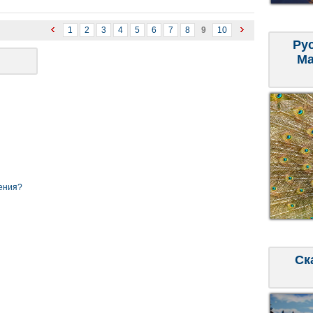
1
2
3
4
5
6
7
8
9
10
Ру
Ма
ения?
Ск