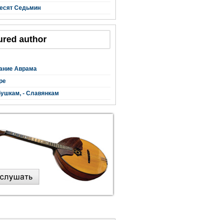
есят Седьмин
ured author
ание Аврама
ре
ушкам, - Славянкам