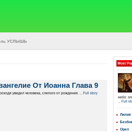
тель УСЛЫШЬ
Most Po
вангелие От Иоанна Глава 9
роходя увидел человека, слепого от рождения. ...
Full story
небо: о
...
Full st
Лилия
Безбо
Орел