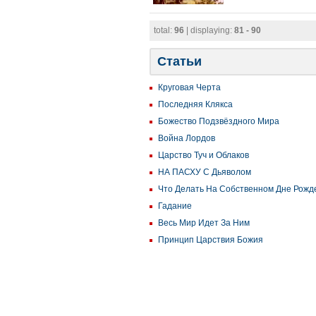
total:
96
| displaying:
81 - 90
Статьи
Круговая Черта
Последняя Клякса
Божество Подзвёздного Мира
Война Лордов
Царство Туч и Облаков
НА ПАСХУ С Дьяволом
Что Делать На Собственном Дне Рожд
Гадание
Весь Мир Идет За Ним
Принцип Царствия Божия