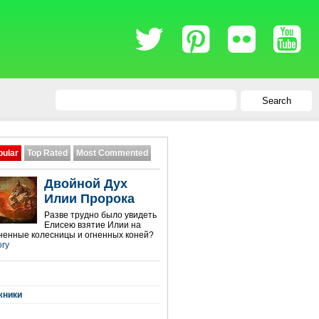
Search
pular
Top Rated
Most Commented
Двойной Дух
Илии Пророка
Разве трудно было увидеть
Елисею взятие Илии на
гненные колесницы и огненных коней?
ory
жники