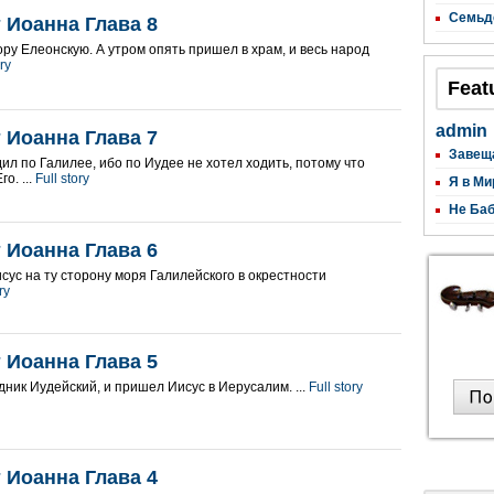
Семьд
 Иоанна Глава 8
ору Елеонскую. А утром опять пришел в храм, и весь народ
ory
Feat
admin
 Иоанна Глава 7
Завещ
ил по Галилее, ибо по Иудее не хотел ходить, потому что
о. ...
Full story
Я в Ми
Не Баб
 Иоанна Глава 6
сус на ту сторону моря Галилейского в окрестности
ry
 Иоанна Глава 5
дник Иудейский, и пришел Иисус в Иерусалим. ...
Full story
 Иоанна Глава 4