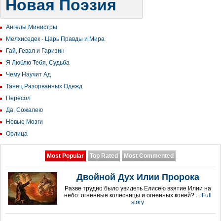
Новая Поэзия
Ангелы Министры
Мелхиседек - Царь Правды и Мира
Гай, Гевал и Гаризин
Я Люблю Тебя, Судьба
Чему Научит Ад
Танец Разорванных Одежд
Пересол
Да, Сожалею
Новые Мозги
Орлица
Most Popular
Top Rated
Most Commented
Двойной Дух Илии Пророка
Разве трудно было увидеть Елисею взятие Илии на
небо: огненные колесницы и огненных коней? ...
Full
story