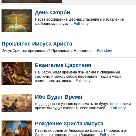
День Скорби
Несет восхищение Церкви, спасение и избавление
свободному разуму. ...
Full story
Проклятие Иисуса Христа
Иисус Христос проклинает? Проклинает. Например. ...
Full story
Евангелие Царствия
На Пасху, когда времена языческие и священные
заключили между собою перемирие, тогда в угоду
временного затишья ...
Full story
Ибо Будет Время
когда здравого учения принимать не будут, но по своим
прихотям будут избирать себе учителей, ...
Full story
Рождение Христа Иисуса
Итак всех родов от Авраама до Давида 14 родов; и от
Давида до переселения в Вавилон ...
Full story