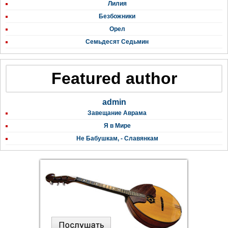
Лилия
Безбожники
Орел
Семьдесят Седьмин
Featured author
admin
Завещание Аврама
Я в Мире
Не Бабушкам, - Славянкам