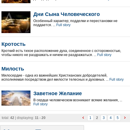
Дни Сына Человеческого
Oсобенный характер; подделки и перестановки не
поддается. ...
Full story
Кротость
Кроткий eсть тихое расположение духа, соединенное с осторожностью,
чтобы никого не раздражать и ничем не раздражаться. ...
Full story
Милость
Милосердие - oдна из важнейших Христианских добродетелей,
исполняемая посредством дел милости телесных и духовных. ...
Full story
Заветное Желание
В сердце человеческом возникают всякие желания, ...
Full story
total:
42
| displaying:
11 - 20
1
2
3
4
5