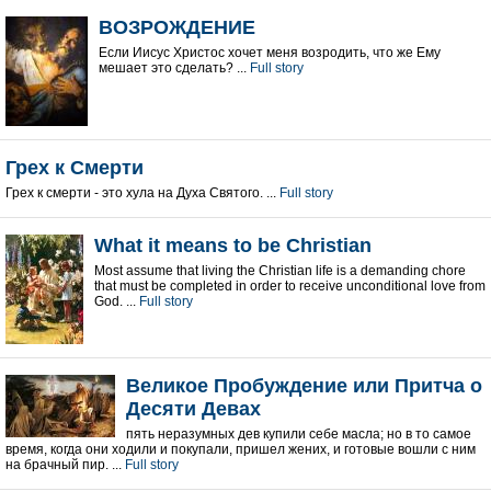
ВОЗРОЖДЕНИЕ
Если Иисус Христос хочет меня возродить, что же Ему
мешает это сделать? ...
Full story
Грех к Смерти
Грех к смерти - это xула на Духа Святого. ...
Full story
What it means to be Christian
Most assume that living the Christian life is a demanding chore
that must be completed in order to receive unconditional love from
God. ...
Full story
Великое Пробуждение или Притча о
Десяти Девах
пять неразумных дев купили себе масла; но в то самое
время, когда они ходили и покупали, пришел жених, и готовые вошли с ним
на брачный пир. ...
Full story