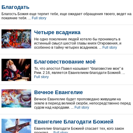
Благодать
Благость Божия еще терпит тебе, еще ожидает обращения твоего, ведет на
покаяние тебя. ...
Full story
Четыре всадника
Не одно поколение людей хотело бы проникнуть в
истинный смысл шестой главы книги Откровения, и
особенно в тайну четырех всадников. ...
Full story
Благовествование моё
То, что апостол Павел называет “благовестие мое” в
Рим. 2:16, является Евангелием благодати Божией. ...
Full story
Вечное Евангелие
Вечное Евангелие будет проповедано живущим на
земле в период великой скорби, непосредственно перед
судом над народами. ...
Full story
Евангелие Благодати Божией
Евангелие благодати Божией спасает тех, кого закон
проклял. ...
Full story