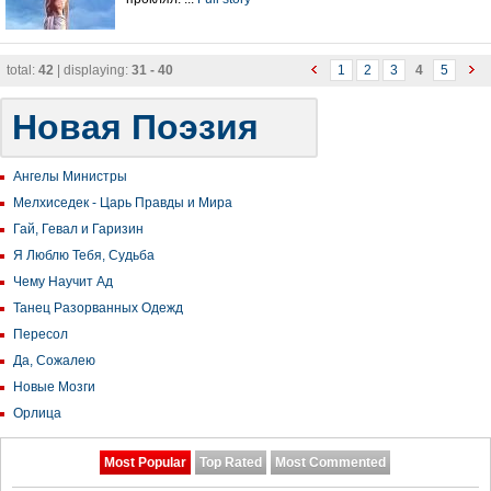
total:
42
| displaying:
31 - 40
1
2
3
4
5
Новая Поэзия
Ангелы Министры
Мелхиседек - Царь Правды и Мира
Гай, Гевал и Гаризин
Я Люблю Тебя, Судьба
Чему Научит Ад
Танец Разорванных Одежд
Пересол
Да, Сожалею
Новые Мозги
Орлица
Most Popular
Top Rated
Most Commented