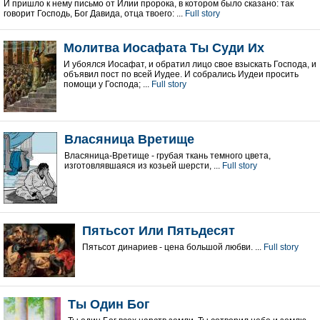
И пришло к нему письмо от Илии пророка, в котором было сказано: так
говорит Господь, Бог Давида, отца твоего: ...
Full story
Молитва Иосафата Ты Суди Их
И убоялся Иосафат, и обратил лицо свое взыскать Господа, и
объявил пост по всей Иудее. И собрались Иудеи просить
помощи у Господа; ...
Full story
Власяница Вретище
Власяница-Вретище - грубая ткань темного цвета,
изготовлявшаяся из козьей шерсти, ...
Full story
Пятьсот Или Пятьдесят
Пятьсот динариев - цена большой любви. ...
Full story
Ты Один Бог