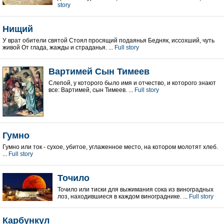
story
Нищий
У врат обители святой Стоял просящий подаянья Бедняк, иссохший, чуть
живой От глада, жажды и страданья. ...
Full story
Вартимей Сын Тимеев
Слепой, у которого было имя и отчество, и которого знают
все: Вартимей, сын Тимеев. ...
Full story
Гумно
Гумно или ток - сухое, убитое, углаженное место, на котором молотят хлеб.
...
Full story
Точило
Точило или тиски для выжимания сока из виноградных
лоз, находившиеся в каждом винограднике. ...
Full story
Карбункул