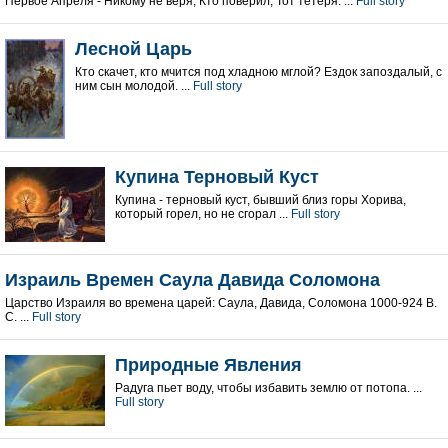
Первое Апреля - Никому не веря, Кто поверил, Тот тетеря. ...
Full story
Лесной Царь
Кто скачет, кто мчится под хладною мглой? Ездок запоздалый, с
ним сын молодой. ...
Full story
Купина Терновый Куст
Купина - терновый куст, бывший близ горы Хорива,
который горел, но не сгорал ...
Full story
Израиль Времен Саула Давида Соломона
Царство Израиля во времена царей: Саула, Давида, Соломона 1000-924 В.
С. ...
Full story
Природные Явления
Радуга пьет воду, чтобы избавить землю от потопа. ...
Full story