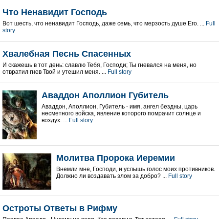
Что Ненавидит Господь
Вот шесть, что ненавидит Господь, даже семь, что мерзость душе Его. ...
Full
story
Хвалебная Песнь Спасенных
И скажешь в тот день: славлю Тебя, Господи; Ты гневался на меня, но
отвратил гнев Твой и утешил меня. ...
Full story
Аваддон Аполлион Губитель
Аваддон, Аполлион, Губитель - имя, ангел бездны, царь
несметного войска, явление которого помрачит солнце и
воздух. ...
Full story
Молитва Пророка Иеремии
Внемли мне, Господи, и услышь голос моих противников.
Должно ли воздавать злом за добро? ...
Full story
Остроты Ответы в Рифму