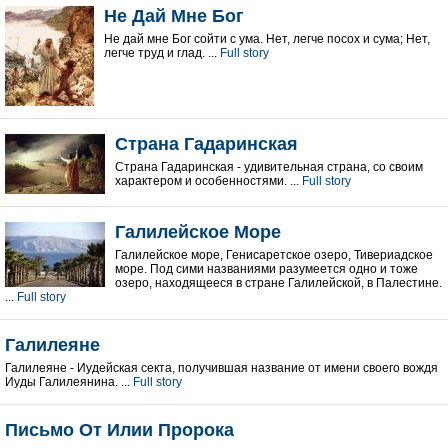
Не Дай Мне Бог
Не дай мне Бог сойти с ума. Нет, легче посох и сума; Нет,
легче труд и глад. ...
Full story
Страна Гадаринская
Страна Гадаринская - удивительная страна, со своим
характером и особенностями. ...
Full story
Галилейское Море
Галилейское море, Генисаретское озеро, Тивериадское
море. Под сими названиями разумеется одно и тоже
озеро, находящееся в стране Галилейской, в Палестине.
...
Full story
Галилеяне
Галилеяне - Иудейская секта, получившая название от имени своего вождя
Иуды Галилеянина. ...
Full story
Письмо От Илии Пророка