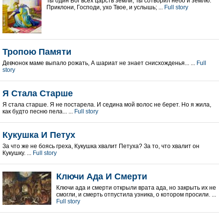
Ты один Бог всех царств земли, Ты сотворил небо и землю.
Приклони, Господи, ухо Твое, и услышь; ...
Full story
Тропою Памяти
Девчонок маме выпало рожать, А шариат не знает снисхожденья... ...
Full
story
Я Стала Старше
Я стала старше. Я не постарела. И седина мой волос не берет. Но я жила,
как будто песню пела... ...
Full story
Кукушка И Петух
За что же не боясь греха, Кукушка хвалит Петуха? За то, что хвалит он
Кукушку. ...
Full story
Ключи Ада И Смерти
Ключи ада и смерти открыли врата ада, но закрыть их не
смогли, и смерть отпустила узника, о котором просили. ...
Full story