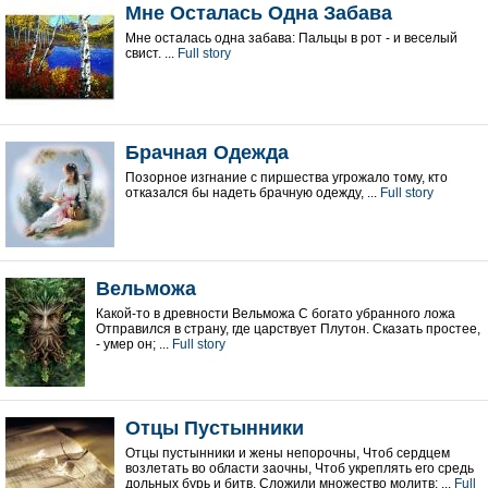
Мне Осталась Одна Забава
Мне осталась одна забава: Пальцы в рот - и веселый
свист. ...
Full story
Брачная Одежда
Позорное изгнание с пиршества угрожало тому, кто
отказался бы надеть брачную одежду, ...
Full story
Вельможа
Какой-то в древности Вельможа С богато убранного ложа
Отправился в страну, где царствует Плутон. Сказать простее,
- умер он; ...
Full story
Отцы Пустынники
Отцы пустынники и жены непорочны, Чтоб сердцем
возлетать во области заочны, Чтоб укреплять его средь
дольных бурь и битв, Сложили множество молитв; ...
Full