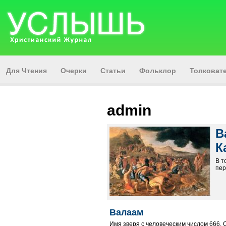
Для Чтения
Очерки
Статьи
Фольклор
Толкова
admin
В
К
В т
пер
Валаам
Имя зверя с человеческим числом 666. С