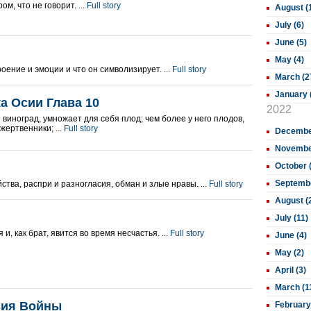
м, что не говорит. ...
Full story
August (
July (6)
June (5)
May (4)
оение и эмоции и что он символизирует. ...
Full story
March (2
January 
а Осии Глава 10
2022
 виноград, умножает для себя плод; чем более у него плодов,
жертвенники; ...
Full story
December
November
October 
Septembe
йства, распри и разногласия, обман и злые нравы. ...
Full story
August (
July (11)
и, как брат, явится во время несчастья. ...
Full story
June (4)
May (2)
April (3)
March (1
вия Войны
February