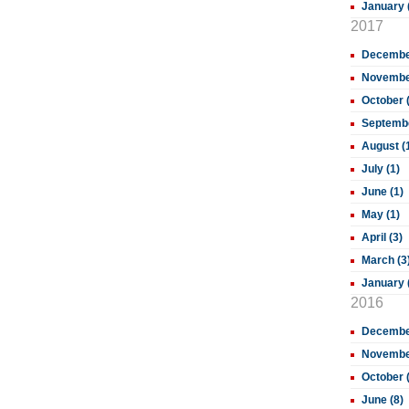
January 
2017
December
November
October 
Septembe
August (
July (1)
June (1)
May (1)
April (3)
March (3
January 
2016
December
November
October 
June (8)