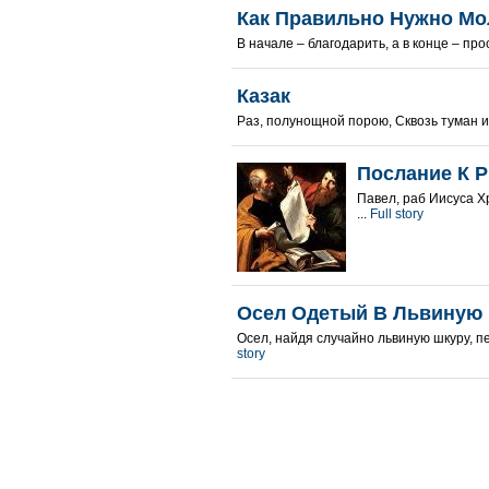
Как Правильно Нужно Мо
В начале – благодарить, а в конце – прос
Казак
Раз, полунощной порою, Сквозь туман и 
Послание К Р
Павел, раб Иисуса Х
...
Full story
Осел Одетый В Львиную
Осел, найдя случайно львиную шкуру, пе
story