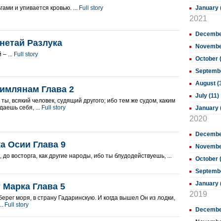
ами и упивается кровью. ...
Full story
January 
2021
December
гнетай Разлука
November
– ...
Full story
October 
Septembe
August (
имлянам Глава 2
July (11)
ты, всякий человек, судящий другого; ибо тем же судом, каким
даешь себя, ...
Full story
January 
2020
December
а Осии Глава 9
November
 до восторга, как другие народы, ибо ты блудодействуешь, ...
October 
Septembe
January 
 Марка Глава 5
2019
ерег моря, в страну Гадаринскую. И когда вышел Он из лодки,
..
Full story
Decembe