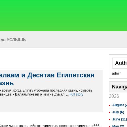
тель УСЛЫШЬ
Auth
алаам и Десятая Египетская
admin
азнь
Navig
о время, когда Египту угрожала последняя казнь, - смерть
венцев, - Валаам уже ни о чем не думал, ...
Full story
2026
August (
July (6)
June (11)
очти число зверя, ибо это число человеческое: число его 666.
May (2)