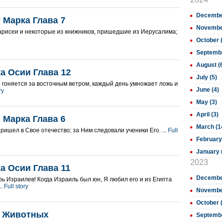
December
 Марка Глава 7
November
арисеи и некоторые из книжников, пришедшие из Иерусалима;
October 
Septembe
August (
а Осии Глава 12
July (5)
 гоняется за восточным ветром, каждый день умножает ложь и
June (4)
ry
May (3)
April (3)
 Марка Глава 6
March (1
ришел в Свое отечество; за Ним следовали ученики Его. ...
Full
February
January 
2023
а Осии Глава 11
December
рь Израилев! Когда Израиль был юн, Я любил его и из Египта
..
Full story
November
October 
 Животных
Septembe