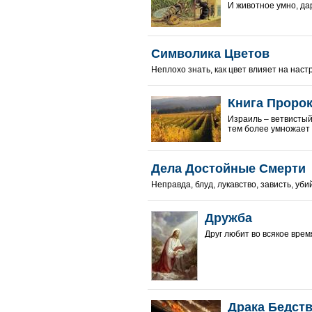
И животное умно, даро
Символика Цветов
Неплохо знать, как цвет влияет на настр
Книга Пророк
Израиль – ветвистый
тем более умножает 
Дела Достойные Смерти
Неправда, блуд, лукавство, зависть, уби
Дружба
Друг любит во всякое время 
Драка Бедст