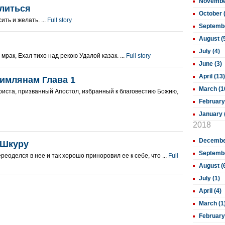
November
литься
October 
ить и желать. ...
Full story
Septembe
August (
July (4)
мрак, Ехал тихо над рекою Удалой казак. ...
Full story
June (3)
April (13)
имлянам Глава 1
March (1
риста, призванный Апостол, избранный к благовестию Божию,
February
January 
2018
December
 Шкуру
Septembe
реоделся в нее и так хорошо приноровил ее к себе, что ...
Full
August (
July (1)
April (4)
March (1
February