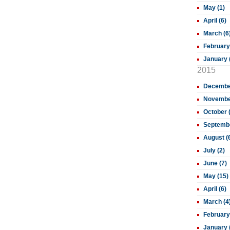
May (1)
April (6)
March (6
February
January 
2015
December
November
October 
Septembe
August (
July (2)
June (7)
May (15)
April (6)
March (4
February
January 