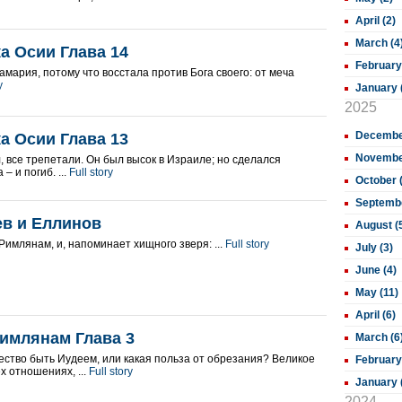
April (2)
March (4
а Осии Глава 14
February
мария, потому что восстала против Бога своего: от меча
y
January 
2025
December
а Осии Глава 13
November
, все трепетали. Он был высок в Израиле; но сделался
– и погиб. ...
Full story
October 
Septembe
ев и Еллинов
August (
Римлянам, и, напоминает хищного зверя: ...
Full story
July (3)
June (4)
May (11)
April (6)
имлянам Глава 3
March (6
ество быть Иудеем, или какая польза от обрезания? Великое
February
х отношениях, ...
Full story
January 
2024