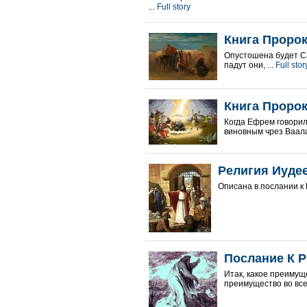
...
Full story
Книга Пророк
Опустошена будет Са
падут они, ...
Full stor
Книга Пророк
Когда Ефрем говорил
виновным чрез Ваала 
Религия Иуде
Описана в послании к 
Послание К Р
Итак, какое преимущ
преимущество во все