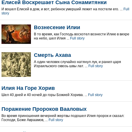
Елисей Воскрешает Сына Сонамитянки
И вошел Елисей в дом, и вот, ребенок умерший лежит на постели его. ...
Full
story
Вознесение Илии
В то время, как Господь восхотел вознести Илию в вихре
на небо, шел Илия ...
Full story
Смерть Ахава
А один человек случайно натянул лук, и ранил царя
Израильского сквозь швы лат. ...
Full story
Илия На Горе Хорив
Шел 40 дней и 40 ночей до горы Божией Хорива. ...
Full story
Поражение Пророков Вааловых
Во время приношения вечерней жертвы подошел Илия пророк и сказал:
Господи, Боже Авраамов, ...
Full story