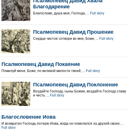
Псалмопевец Давид Хвала
Благодарение
Благослови, душа моя, Господа, ...
Full story
Псалмопевец Давид Прошение
Сердце чистое сотвори во мне, Боже, ...
Full story
Псалмопевец Давид Покаяние
Помилуй меня, Боже, по великой милости твоей, ...
Full story
Псалмопевец Давид Поклонение
Воздайте Господу, сыны Божии, воздайте Господу славу
и честь. ...
Full story
Благословение Иова
И возвратил Господь потерю Иова, когда он помолился за друзей своих; ...
Full story