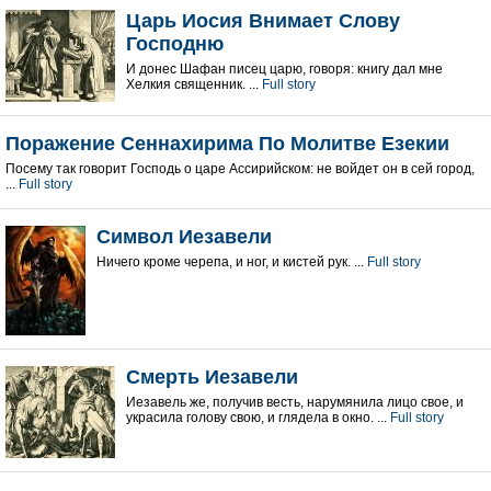
Царь Иосия Внимает Слову
Господню
И донес Шафан писец царю, говоря: книгу дал мне
Хелкия священник. ...
Full story
Поражение Сеннахирима По Молитве Езекии
Посему так говорит Господь о царе Ассирийском: не войдет он в сей город,
...
Full story
Символ Иезавели
Ничего кроме черепа, и ног, и кистей рук. ...
Full story
Смерть Иезавели
Иезавель же, получив весть, нарумянила лицо свое, и
украсила голову свою, и глядела в окно. ...
Full story