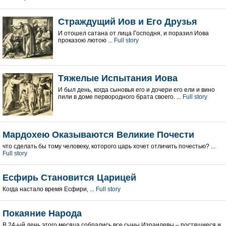
Страждущий Иов и Его Друзья
И отошел сатана от лица Господня, и поразил Иова
проказою лютою ...
Full story
Тяжелые Испытания Иова
И был день, когда сыновья его и дочери его ели и вино
пили в доме первородного брата своего. ...
Full story
Мардохею Оказываются Великие Почести
что сделать бы тому человеку, которого царь хочет отличить почестью? ...
Full story
Есфирь Становится Царицей
Когда настало время Есфири, ...
Full story
Покаяние Народа
В 24-ый день этого месяца собрались все сыны Израилевы – постящиеся и