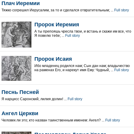
Плач Иеремии
Тяжко согрешил Иерусалим, за то и сделался отвратительным; ...
Full story
Пророк Иеремия
А ты препояшь чресла твои, и встань и скажи им все, что
Я повелю тебе; ...
Full story
Пророк Исаия
Ибо младенец родился нам; Сын дан нам; владычество
на раменах Его, и нарекут имя Ему: Чудный, ...
Full story
Песнь Песней
Я нарцисс Саронский, лилия долин! ...
Full story
Ангел Церкви
Человек ли это; кто назван таинственным именем: Ангел? ...
Full story