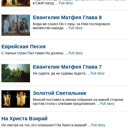
в Свой город. ...
Full story
Евангелие Матфея Глава 8
Когда же сошел Он с горы, за Ним последовало
множество народа. ...
Full story
Еврейская Песня
С горных стран Пал туман На долины. ...
Full story
Евангелие Матфея Глава 7
Не судите, да не судимы будете; ...
Full story
Золотой Светильник
Моисей поставил в скинии собрания на южной стороне
против стола с хлебами предложения. ...
Full story
На Христа Взирай
Не смотри на тех, кто согрешает! На Христа взирай! ...
Full story