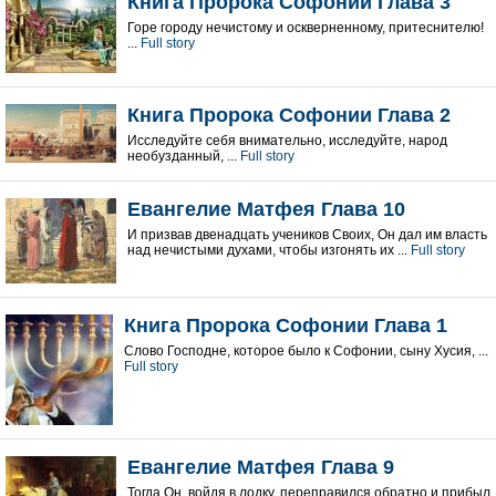
Книга Пророка Софонии Глава 3
Горе городу нечистому и оскверненному, притеснителю!
...
Full story
Книга Пророка Софонии Глава 2
Исследуйте себя внимательно, исследуйте, народ
необузданный, ...
Full story
Евангелие Матфея Глава 10
И призвав двенадцать учеников Своих, Он дал им власть
над нечистыми духами, чтобы изгонять их ...
Full story
Книга Пророка Софонии Глава 1
Слово Господне, которое было к Софонии, сыну Хусия, ...
Full story
Евангелие Матфея Глава 9
Тогда Он, войдя в лодку, переправился обратно и прибыл