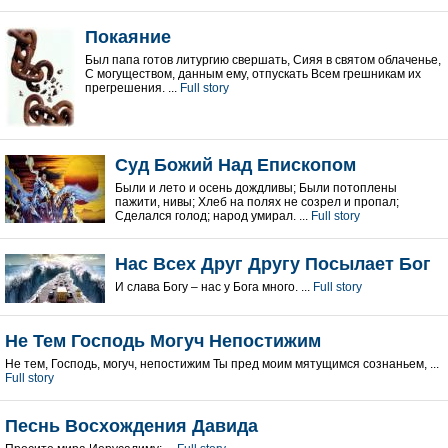
Покаяние
Был папа готов литургию свершать, Сияя в святом облаченье,
С могуществом, данным ему, отпускать Всем грешникам их
прегрешения. ...
Full story
Суд Божий Над Епископом
Были и лето и осень дождливы; Были потоплены
пажити, нивы; Хлеб на полях не созрел и пропал;
Сделался голод; народ умирал. ...
Full story
Нас Всех Друг Другу Посылает Бог
И слава Богу – нас у Бога много. ...
Full story
Не Тем Господь Могуч Непостижим
Не тем, Господь, могуч, непостижим Ты пред моим мятущимся сознаньем, ...
Full story
Песнь Восхождения Давида