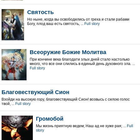
Святость
Но ныне, когда вы освободились от греха и стали рабами
Богу, плод ваш есть святость, ...
Full story
Всеоружие Божие Молитва
При кончине века благодати злых дней стало настолько
много, что все они слились в единый день духовного злa. ...
Full story
Благовествующий Сион
Взойди на высокую гору, благовествующий Сион! возвысь с силою голос
твой, ...
Full story
Громобой
Мы жизнь приятную ведем; Наш ад не хуже рая; ...
Full
story