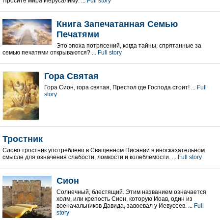
Просите мира Иерусалиму: ...
Full story
Книга Запечатанная Семью
Печатями
Это эпоха потрясений, когда тайны, спрятанные за
семью печатями открываются? ...
Full story
Гора Святая
Гора Сион, гора святая, Престол где Господа стоит! ...
Full
story
Тростник
Слово тростник употреблено в Священном Писании в иносказательном
смысле для означения слабости, ломкости и колеблемости. ...
Full story
Сион
Солнечный, блестящий. Этим названием означается
холм, или крепость Сион, которую Иоав, один из
военачальников Давида, завоевал у Иевусеев. ...
Full
story