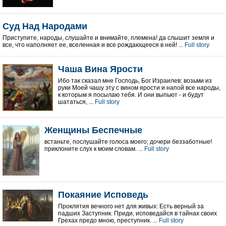
Суд Над Народами
Приступите, народы, слушайте и внимайте, племена! да слышит земля и
все, что наполняет ее, вселенная и все рождающееся в ней! ...
Full story
Чаша Вина Ярости
Ибо так сказал мне Господь, Бог Израилев: возьми из
руки Моей чашу эту с вином ярости и напой все народы,
к которым я посылаю тебя. И они выпьют - и будут
шататься, ...
Full story
Женщины Беспечные
встаньте, послушайте голоса моего; дочери беззаботные!
приклоните слух к моим словам. ...
Full story
Покаяние Исповедь
Проклятия вечного нет для живых: Есть верный за
падших Заступник. Приди, исповедайся в тайнах своих
Грехах предо мною, преступник. ...
Full story