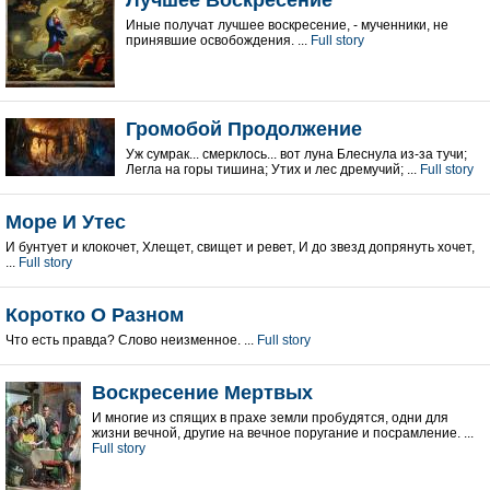
Лучшее Воскресение
Иныe получат лучшее воскресение, - мученники, не
принявшиe освобождения. ...
Full story
Громобой Продолжение
Уж сумрак... смерклось... вот луна Блеснула из-за тучи;
Легла на горы тишина; Утих и лес дремучий; ...
Full story
Море И Утес
И бунтует и клокочет, Хлещет, свищет и ревет, И до звезд допрянуть хочет,
...
Full story
Коротко О Разном
Что есть правда? Слово неизменное. ...
Full story
Воскресение Мертвых
И многие из спящих в прахе земли пробудятся, одни для
жизни вечной, другие на вечное поругание и посрамление. ...
Full story