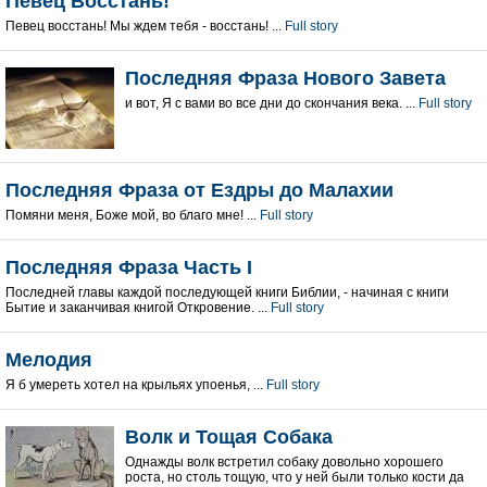
Певец Восстань!
Певец восстань! Мы ждем тебя - восстань! ...
Full story
Последняя Фраза Нового Завета
и вот, Я с вами во все дни до скончания века. ...
Full story
Последняя Фраза от Ездры до Малахии
Помяни меня, Боже мой, во благо мне! ...
Full story
Последняя Фраза Часть I
Последней главы каждой последующей книги Библии, - начиная с книги
Бытие и заканчивая книгой Откровение. ...
Full story
Мелодия
Я б умереть хотел на крыльях упоенья, ...
Full story
Волк и Тощая Собака
Однажды волк встретил собаку довольно хорошего
роста, но столь тощую, что у ней были только кости да