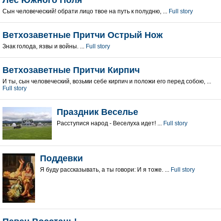
Лес Южного Поля
Сын человеческий! обрати лицо твое на путь к полудню, ...
Full story
Ветхозаветные Притчи Острый Нож
Знак голода, язвы и войны. ...
Full story
Ветхозаветные Притчи Кирпич
И ты, сын человеческий, возьми себе кирпич и положи его перед собою, ...
Full story
Праздник Веселье
Расступися народ - Веселуха идет! ...
Full story
Поддевки
Я буду рассказывать, а ты говори: И я тоже. ...
Full story