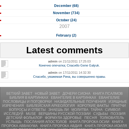
December (68)
November (734)
October (24)
2007
February (2)
Latest comments
admin
on 21/11/2011 17:25:03
Конечно опечатка; Спасибо Gene Galyuk.
admin
on 17/11/2011 14:32:30
Спасибо, уважемая Рина, вы совершенно правы.
ВЕТХИЙ ЗАВЕТ
НОВЫЙ ЗАВЕТ
ДОЧЕРИ СИОНА
КНИГА ПСАЛМОВ
БИБЛИЯ В КАРТИНКАХ
ЕВАНГЕЛИЕ В КАРТИНКАХ
ЕВАНГЕЛИЕ
ПОСЛОВИЦЫ И ПОГОВОРКИ
НАЗИДАТЕЛЬНЫЕ ПОУЧЕНИЯ
ИЗЯЩНЫЕ
ИЗРЕЧЕНИЯ
БИБЛЕЙСКАЯ АРХЕОЛОГИЯ
КОРОТКИЕ ФАКТЫ
ПРИТЧИ
ВОПРОСЫ И ОТВЕТЫ
ЗНАЕШЬ ЛИ
МОЛИТВA
ТАЙНА
СИМВОЛ
ИССЛЕДУЙ
MUSE
ВЕРШИНЫ РУССКОЙ ПОЭЗИИ
СУДЬБЫ
ПОЭЗИЯ
ДЕТСКИЙ ФОЛЬКЛОР
ФОРМУЛА ЗДОРОВЬЕ
ПЕСНЯ
ТОЛКОВАТЕЛЬ
УСЛЫШЬ
ПОСЛАНИЯ АПОСТОЛОВ
КНИГА ПРОРОКА ОСИИ
КНИГА
ПРОРОКА АВВАКУМА
КНИГА ПРОРОКА АВДИЯ
КНИГА ПРОРОКА ИОИЛЯ