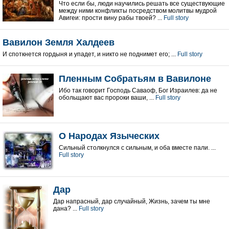
Что если бы, люди научились решать все существующие
между ними конфликты посредством молитвы мудрой
Авигеи: прости вину рабы твоей? ...
Full story
Вавилон Земля Халдеев
И споткнется гордыня и упадет, и никто не поднимет его; ...
Full story
Пленным Собратьям в Вавилоне
Ибо так говорит Господь Саваоф, Бог Израилев: да не
обольщают вас пророки ваши, ...
Full story
О Народах Языческих
Сильный столкнулся с сильным, и оба вместе пали. ...
Full story
Дар
Дар напрасный, дар случайный, Жизнь, зачем ты мне
дана? ...
Full story