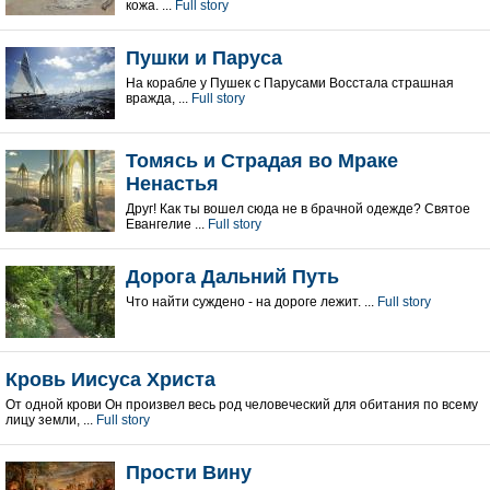
кожа. ...
Full story
Пушки и Паруса
На корабле у Пушек с Парусами Восстала страшная
вражда, ...
Full story
Томясь и Страдая во Мраке
Ненастья
Друг! Как ты вошел сюда не в брачной одежде? Святое
Евангелие ...
Full story
Дорога Дальний Путь
Что найти суждено - на дороге лежит. ...
Full story
Кровь Иисуса Христа
От одной крови Он произвел весь род человеческий для обитания по всему
лицу земли, ...
Full story
Прости Вину