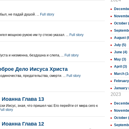
December
был, не падай душой. ...
Full story
November
October 
Septembe
нгел мощною рукою им ту стезю указал. ...
Full story
August (
July (5)
June (4)
ста и низменна, бездушна и слепа, ...
Full story
May (3)
April (3)
оброе Дело Иисуса Христа
March (1
 одиночества, предательства, смерти. ...
Full story
February
January 
2023
 Иоанна Глава 13
December
хи Иисус, зная, что пришел час Его перейти от мира сего к
Full story
November
October 
 Иоанна Глава 12
Septembe