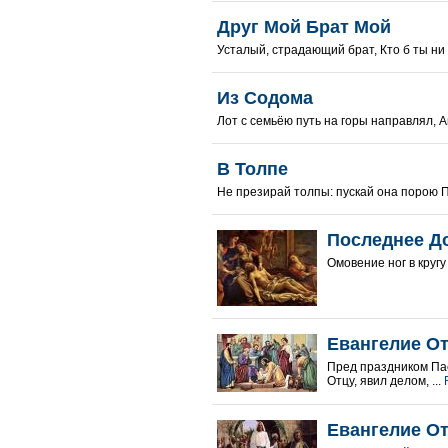
Друг Мой Брат Мой
Усталый, страдающий брат, Кто б ты ни 
Из Содома
Лот с семьёю путь на горы направлял, А
В Толпе
Не презирай толпы: пускай она порою Пу
Последнее Д
Омовение ног в кругу
Евангелие От
Пред праздником Пас
Отцу, явил делом, ...
Евангелие От