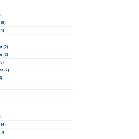
)
 (9)
(4)
 (2)
 (2)
(5)
r (7)
5)
)
 (4)
(3)