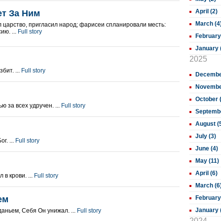
April (2)
ет За Ним
March (4
 царство, пригласил народ; фарисеи спланировали месть:
ю. ...
Full story
February
January 
2025
бит. ...
Full story
December
November
October 
 за всех удручен. ...
Full story
Septembe
August (
July (3)
г. ...
Full story
June (4)
May (11)
April (6)
 в крови. ...
Full story
March (6
ем
February
January 
аньем, Себя Он унижал. ...
Full story
2024