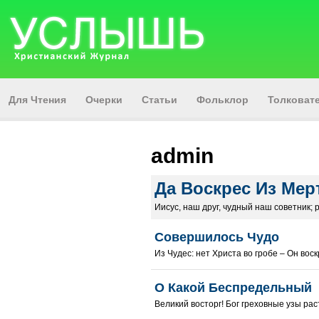
Для Чтения
Очерки
Статьи
Фольклор
Толкова
admin
Да Воскрес Из Ме
Иисус, наш друг, чудный наш советник; р
Совершилось Чудо
Из Чудес: нет Христа во гробе – Он воскр
О Какой Беспредельный
Великий восторг! Бог греховные узы расто