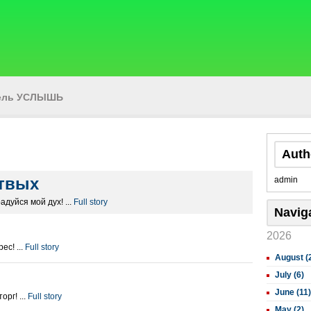
тель УСЛЫШЬ
Auth
ртвых
admin
адуйся мой дух! ...
Full story
Navig
2026
ес! ...
Full story
August (
July (6)
June (11)
рг! ...
Full story
May (2)