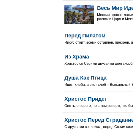
Весь Мир Ид
Мессия провозгласил
распяли Царя и Месси
Перед Пилатом
Иисус стоит, всеми оставлен, презрен, из
Из Храма
Христос со Своими друзьями шел скорбью
Душа Как Птица
Ищет хлеба, а этот хлеб – Всесильный Бо
Христос Придет
Опять, о верьте, не с тем венцом, что был
Христос Перед Страдани
С друзьями возлежал, перед Своим созд