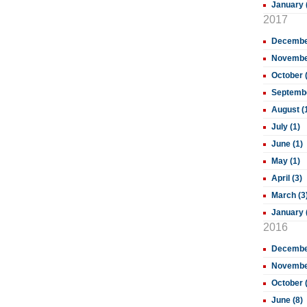
January 
2017
December
November
October 
Septembe
August (
July (1)
June (1)
May (1)
April (3)
March (3
January 
2016
December
November
October 
June (8)