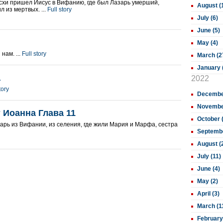
схи пришел Иисус в Вифанию, где был Лазарь умерший,
August (
л из мертвых. ...
Full story
July (6)
June (5)
May (4)
нам. ...
Full story
March (2
January 
а
2022
tory
December
November
 Иоанна Глава 11
October 
арь из Вифании, из селения, где жили Мария и Марфа, сестра
Septembe
August (
July (11)
June (4)
May (2)
April (3)
March (1
February