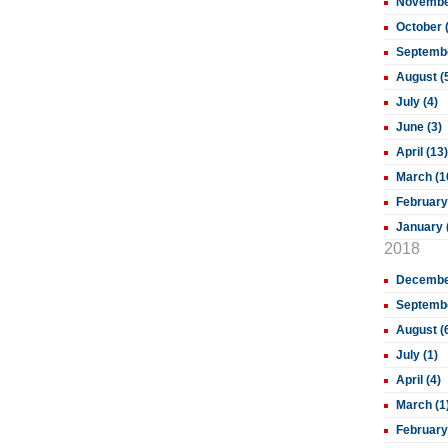
November
October 
Septembe
August (
July (4)
June (3)
April (13)
March (1
February
January 
2018
December
Septembe
August (
July (1)
April (4)
March (1
February