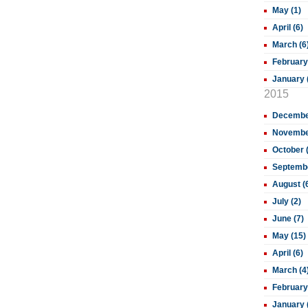
May (1)
April (6)
March (6
February
January 
2015
December
November
October 
Septembe
August (
July (2)
June (7)
May (15)
April (6)
March (4
February
January 