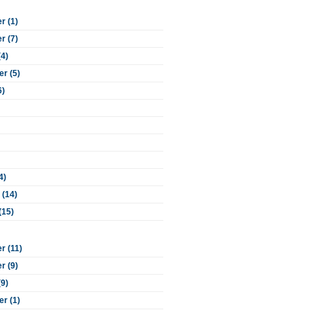
 (1)
 (7)
(4)
r (5)
6)
4)
 (14)
(15)
 (11)
 (9)
(9)
r (1)